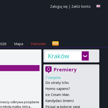
Zaloguj się
|
Załóż konto
2026
Mapa
Patronite
Kraków
Premiery
7 sierpnia
Do utraty tchu
Homo sapiens?
Ice Cream Man
Kandydaci śmierci
pierwszy odkrywa pożądanie
Pejzaż w kolorze sepii
j młodą matkę, która...