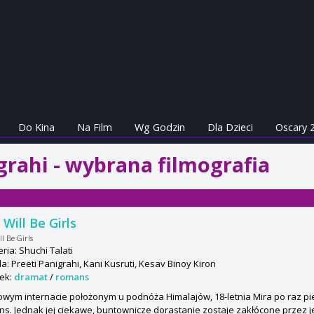
Do Kina
Na Film
Wg Godzin
Dla Dzieci
Oscary 
grahi - wybrana filmografia
 Will Be Girls
ll Be Girls
ria: Shuchi Talati
: Preeti Panigrahi, Kani Kusruti, Kesav Binoy Kiron
ek:
dramat
/
romans
wym internacie położonym u podnóża Himalajów, 18-letnia Mira po raz 
ns. Jednak jej ciekawe, buntownicze dorastanie zostaje zakłócone przez je