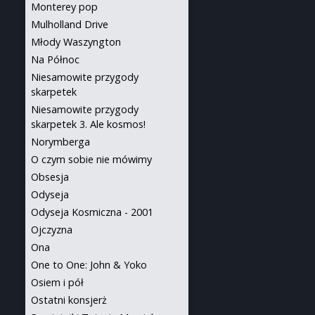
Monterey pop
Mulholland Drive
Młody Waszyngton
Na Północ
Niesamowite przygody
skarpetek
Niesamowite przygody
skarpetek 3. Ale kosmos!
Norymberga
O czym sobie nie mówimy
Obsesja
Odyseja
Odyseja Kosmiczna - 2001
Ojczyzna
Ona
One to One: John & Yoko
Osiem i pół
Ostatni konsjerż