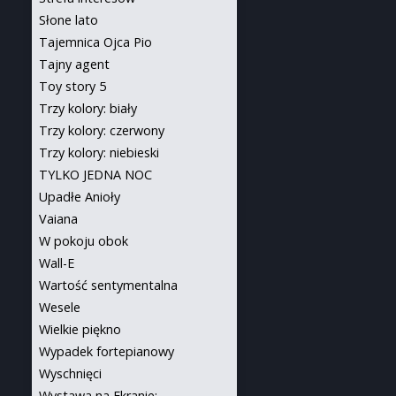
Słone lato
Tajemnica Ojca Pio
Tajny agent
Toy story 5
Trzy kolory: biały
Trzy kolory: czerwony
Trzy kolory: niebieski
TYLKO JEDNA NOC
Upadłe Anioły
Vaiana
W pokoju obok
Wall-E
Wartość sentymentalna
Wesele
Wielkie piękno
Wypadek fortepianowy
Wyschnięci
Wystawa na Ekranie: