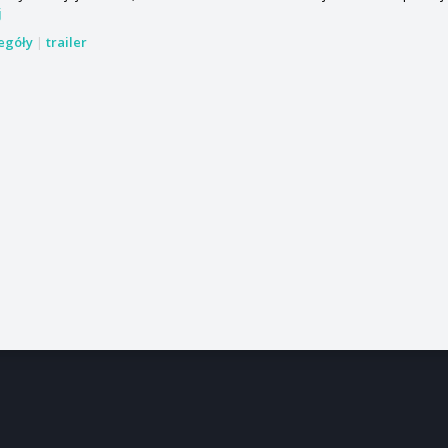
j
zegóły
|
trailer