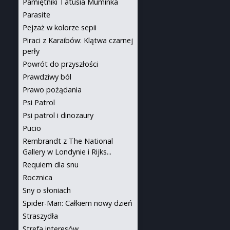
Pamiętniki Tatusia Muminka
Parasite
Pejzaż w kolorze sepii
Piraci z Karaibów: Klątwa czarnej
perły
Powrót do przyszłości
Prawdziwy ból
Prawo pożądania
Psi Patrol
Psi patrol i dinozaury
Pucio
Rembrandt z The National
Gallery w Londynie i Rijks...
Requiem dla snu
Rocznica
Sny o słoniach
Spider-Man: Całkiem nowy dzień
Straszydła
Strefa interesów