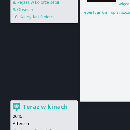
Pejzaż w kolorze sepii
więce
Obsesja
repertuar kin
|
opis i szc
Kandydaci śmierci
Teraz w kinach
2046
Aftersun