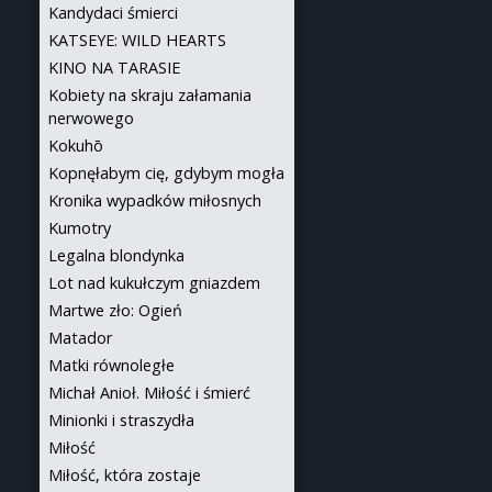
Kandydaci śmierci
KATSEYE: WILD HEARTS
KINO NA TARASIE
Kobiety na skraju załamania
nerwowego
Kokuhō
Kopnęłabym cię, gdybym mogła
Kronika wypadków miłosnych
Kumotry
Legalna blondynka
Lot nad kukułczym gniazdem
Martwe zło: Ogień
Matador
Matki równoległe
Michał Anioł. Miłość i śmierć
Minionki i straszydła
Miłość
Miłość, która zostaje