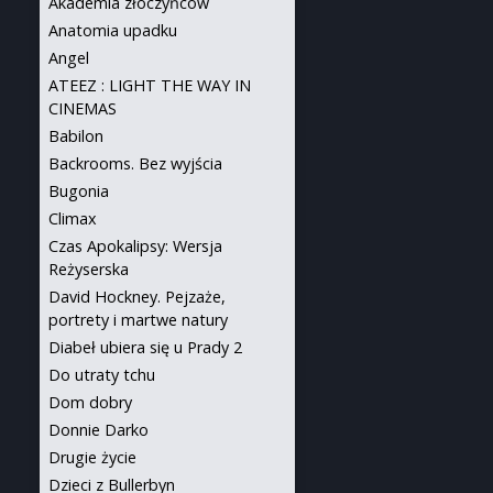
Akademia złoczyńców
Anatomia upadku
Angel
ATEEZ : LIGHT THE WAY IN
CINEMAS
Babilon
Backrooms. Bez wyjścia
Bugonia
Climax
Czas Apokalipsy: Wersja
Reżyserska
David Hockney. Pejzaże,
portrety i martwe natury
Diabeł ubiera się u Prady 2
Do utraty tchu
Dom dobry
Donnie Darko
Drugie życie
Dzieci z Bullerbyn