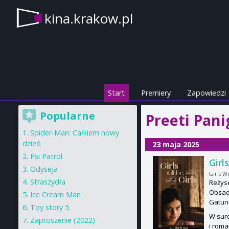
kina.krakow.pl
Start
Premiery
Zapowiedzi
Popularne
Preeti Pani
Spider-Man: Całkiem nowy
dzień
23 maja 2025
Psi Patrol
Girls
Odyseja
Girls Wi
Straszydła
Reżyse
Obsada
Ice Cream Man
Gatun
Toy story 5
W suro
Zaproszenie (2022)
i roma