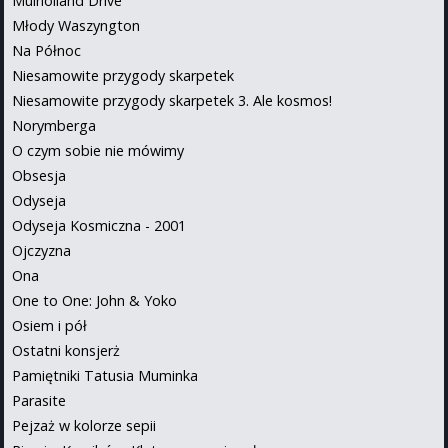
Mulholland Drive
Młody Waszyngton
Na Północ
Niesamowite przygody skarpetek
Niesamowite przygody skarpetek 3. Ale kosmos!
Norymberga
O czym sobie nie mówimy
Obsesja
Odyseja
Odyseja Kosmiczna - 2001
Ojczyzna
Ona
One to One: John & Yoko
Osiem i pół
Ostatni konsjerż
Pamiętniki Tatusia Muminka
Parasite
Pejzaż w kolorze sepii