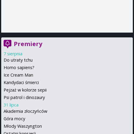
Premiery
7 sierpnia
Do utraty tchu
Homo sapiens?
Ice Cream Man
Kandydaci śmierci
Pejzaż w kolorze sepii
Psi patrol i dinozaury
31 lipca
Akademia złoczyńców
Góra mocy
Młody Waszyngton
Ostatni konsjerż