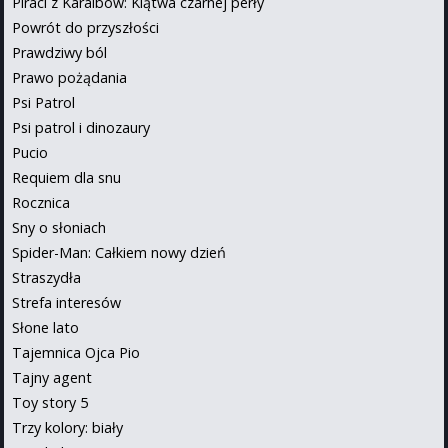
Piraci z Karaibów: Klątwa czarnej perły
Powrót do przyszłości
Prawdziwy ból
Prawo pożądania
Psi Patrol
Psi patrol i dinozaury
Pucio
Requiem dla snu
Rocznica
Sny o słoniach
Spider-Man: Całkiem nowy dzień
Straszydła
Strefa interesów
Słone lato
Tajemnica Ojca Pio
Tajny agent
Toy story 5
Trzy kolory: biały