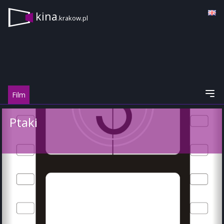
kina
.krakow.pl
Film
Ptaki