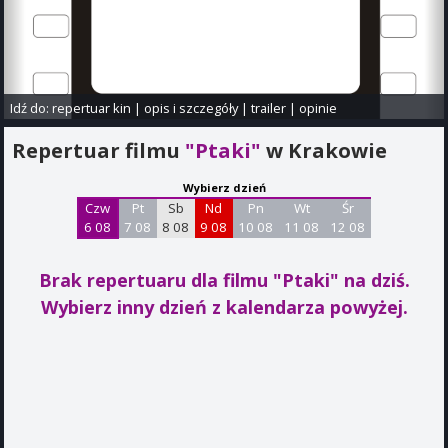
Idź do:
repertuar kin
|
opis i szczegóły
|
trailer
|
opinie
Repertuar filmu
"Ptaki"
w Krakowie
Wybierz dzień
Czw
Pt
Sb
Nd
Pn
Wt
Śr
6 08
7 08
8 08
9 08
10 08
11 08
12 08
Brak repertuaru dla filmu "Ptaki"
na dziś.
Wybierz inny dzień z kalendarza powyżej.