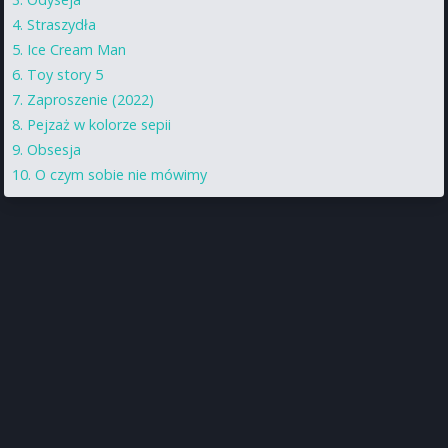
Straszydła
Ice Cream Man
Toy story 5
Zaproszenie (2022)
Pejzaż w kolorze sepii
Obsesja
O czym sobie nie mówimy