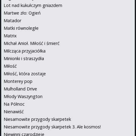
Lot nad kukułczym gniazdem
Martwe zło: Ogień
Matador
Matki równoległe
Matrix
Michał Anioł. Miłość i śmierć
Milcząca przyjaciółka
Minionki i straszydła
Miłość
Miłość, która zostaje
Monterey pop
Mulholland Drive
Młody Waszyngton
Na Północ
Nienawiść
Niesamowite przygody skarpetek
Niesamowite przygody skarpetek 3. Ale kosmos!
Niewinni czarodzieje