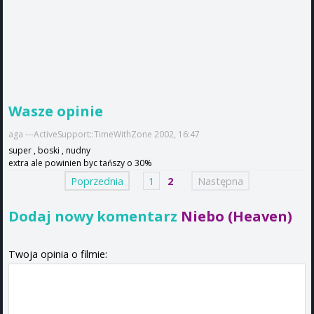
Wasze opinie
aga ---ActiveSupport::TimeWithZone 2002, 16:47
super , boski , nudny
extra ale powinien byc tańszy o 30%
Poprzednia
1
2
Następna
Dodaj nowy komentarz
Niebo (Heaven)
Twoja opinia o filmie: