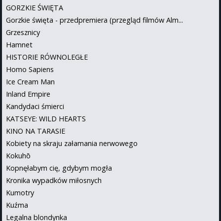
GORZKIE ŚWIĘTA
Gorzkie święta - przedpremiera (przegląd filmów Alm...
Grzesznicy
Hamnet
HISTORIE RÓWNOLEGŁE
Homo Sapiens
Ice Cream Man
Inland Empire
Kandydaci śmierci
KATSEYE: WILD HEARTS
KINO NA TARASIE
Kobiety na skraju załamania nerwowego
Kokuhō
Kopnęłabym cię, gdybym mogła
Kronika wypadków miłosnych
Kumotry
Kuźma
Legalna blondynka