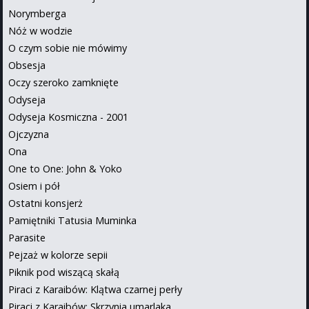
Norymberga
Nóż w wodzie
O czym sobie nie mówimy
Obsesja
Oczy szeroko zamknięte
Odyseja
Odyseja Kosmiczna - 2001
Ojczyzna
Ona
One to One: John & Yoko
Osiem i pół
Ostatni konsjerż
Pamiętniki Tatusia Muminka
Parasite
Pejzaż w kolorze sepii
Piknik pod wiszącą skałą
Piraci z Karaibów: Klątwa czarnej perły
Piraci z Karaibów: Skrzynia umarlaka