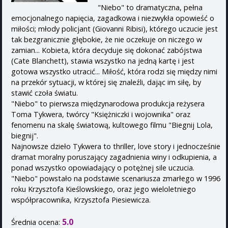
"Niebo" to dramatyczna, pełna
emocjonalnego napięcia, zagadkowa i niezwykła opowieść o
miłości; młody policjant (Giovanni Ribisi), którego uczucie jest
tak bezgranicznie głębokie, że nie oczekuje on niczego w
zamian... Kobieta, która decyduje się dokonać zabójstwa
(Cate Blanchett), stawia wszystko na jedną kartę i jest
gotowa wszystko utracić... Miłość, która rodzi się między nimi
na przekór sytuacji, w której się znaleźli, dając im siłę, by
stawić czoła światu.
"Niebo" to pierwsza międzynarodowa produkcja reżysera
Toma Tykwera, twórcy "Księżniczki i wojownika" oraz
fenomenu na skalę światową, kultowego filmu "Biegnij Lola,
biegnij".
Najnowsze dzieło Tykwera to thriller, love story i jednocześnie
dramat moralny poruszający zagadnienia winy i odkupienia, a
ponad wszystko opowiadający o potężnej sile uczucia.
"Niebo" powstało na podstawie scenariusza zmarłego w 1996
roku Krzysztofa Kieślowskiego, oraz jego wieloletniego
współpracownika, Krzysztofa Piesiewicza.
5.0
Średnia ocena: