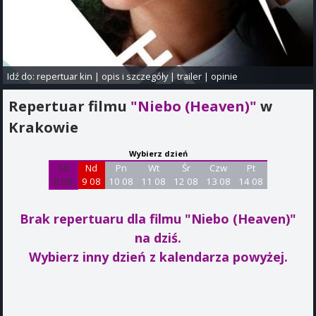
Idź do:
repertuar kin
|
opis i szczegóły
|
trailer
|
opinie
Repertuar filmu
"Niebo (Heaven)"
w
Krakowie
Wybierz dzień
Sb
Nd
Pn
Wt
Śr
Czw
Pt
8 08
9 08
10 08
11 08
12 08
13 08
14 08
Brak repertuaru dla filmu "Niebo (Heaven)"
na dziś.
Wybierz inny dzień z kalendarza powyżej.