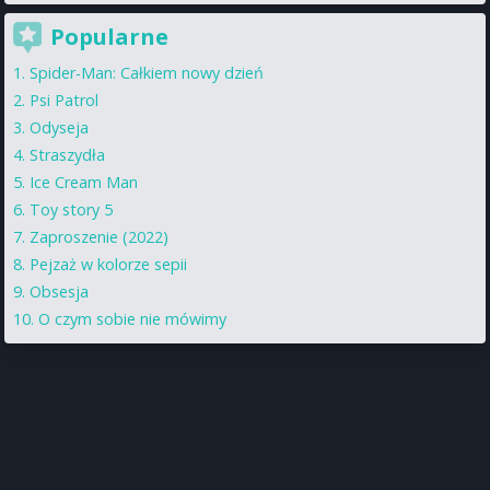
Popularne
Spider-Man: Całkiem nowy dzień
Psi Patrol
Odyseja
Straszydła
Ice Cream Man
Toy story 5
Zaproszenie (2022)
Pejzaż w kolorze sepii
Obsesja
O czym sobie nie mówimy