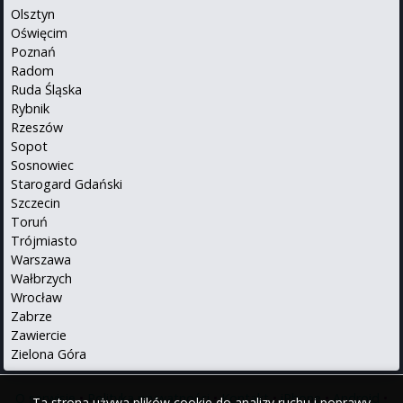
Olsztyn
Oświęcim
Poznań
Radom
Ruda Śląska
Rybnik
Rzeszów
Sopot
Sosnowiec
Starogard Gdański
Szczecin
Toruń
Trójmiasto
Warszawa
Wałbrzych
Wrocław
Zabrze
Zawiercie
Zielona Góra
O serwisie
•
Polityka prywatności
•
Kontakt
•
iPhone
•
Android
•
Ta strona używa plików cookie do analizy ruchu i poprawy