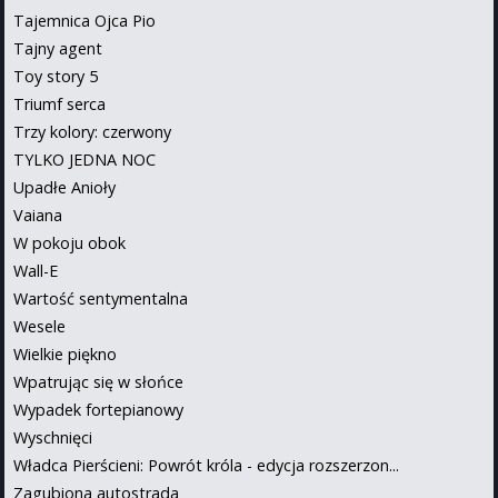
Tajemnica Ojca Pio
Tajny agent
Toy story 5
Triumf serca
Trzy kolory: czerwony
TYLKO JEDNA NOC
Upadłe Anioły
Vaiana
W pokoju obok
Wall-E
Wartość sentymentalna
Wesele
Wielkie piękno
Wpatrując się w słońce
Wypadek fortepianowy
Wyschnięci
Władca Pierścieni: Powrót króla - edycja rozszerzon...
Zagubiona autostrada