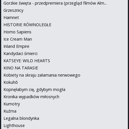
Gorzkie święta - przedpremiera (przegląd filmów Alm...
Grzesznicy
Hamnet
HISTORIE RÓWNOLEGŁE
Homo Sapiens
Ice Cream Man
Inland Empire
Kandydaci śmierci
KATSEYE: WILD HEARTS
KINO NA TARASIE
Kobiety na skraju załamania nerwowego
Kokuhō
Kopnęłabym cię, gdybym mogła
Kronika wypadków miłosnych
Kumotry
Kuźma
Legalna blondynka
Lighthouse