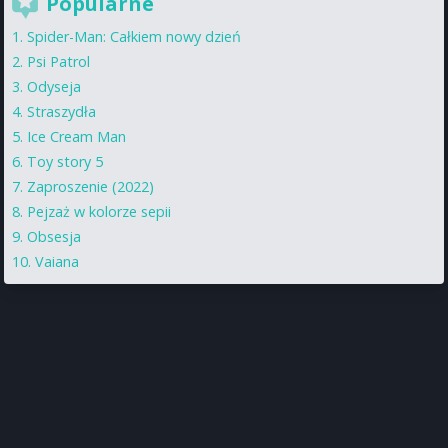
Popularne
Spider-Man: Całkiem nowy dzień
Psi Patrol
Odyseja
Straszydła
Ice Cream Man
Toy story 5
Zaproszenie (2022)
Pejzaż w kolorze sepii
Obsesja
Vaiana