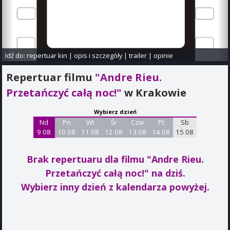
Idź do:
repertuar kin
|
opis i szczegóły
|
trailer
|
opinie
Repertuar filmu
"Andre Rieu.
Przetańczyć całą noc!"
w Krakowie
Wybierz dzień
Nd
Pn
Wt
Śr
Czw
Pt
Sb
9 08
10 08
11 08
12 08
13 08
14 08
15 08
Brak repertuaru dla filmu "Andre Rieu.
Przetańczyć całą noc!"
na dziś.
Wybierz inny dzień z kalendarza powyżej.