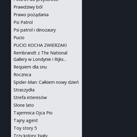
Prawdziwy ból
Prawo pożądania
Psi Patrol
Psi patrol i dinozaury
Pucio
PUCIO KOCHA ZWIERZAKI
Rembrandt z The National
Gallery w Londynie i Rijks...
Requiem dla snu
Rocznica
Spider-Man: Całkiem nowy dzień
Straszydła
Strefa interesów
Słone lato
Tajemnica Ojca Pio
Tajny agent
Toy story 5
Trzy kolory: biały