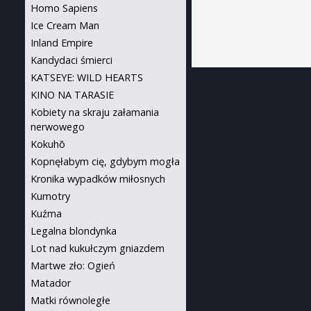
Homo Sapiens
Ice Cream Man
Inland Empire
Kandydaci śmierci
KATSEYE: WILD HEARTS
KINO NA TARASIE
Kobiety na skraju załamania
nerwowego
Kokuhō
Kopnęłabym cię, gdybym mogła
Kronika wypadków miłosnych
Kumotry
Kuźma
Legalna blondynka
Lot nad kukułczym gniazdem
Martwe zło: Ogień
Matador
Matki równoległe