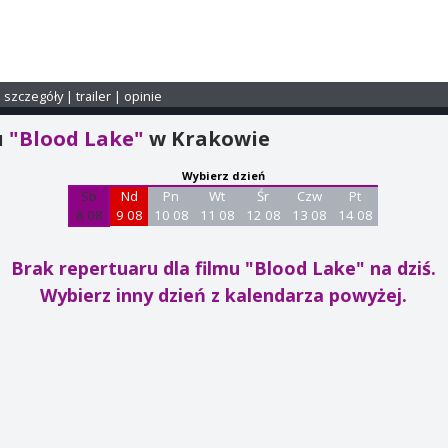
i szczegóły
|
trailer
|
opinie
u
"Blood Lake"
w Krakowie
Wybierz dzień
Sb
Nd
Pn
Wt
Śr
Czw
Pt
8 08
9 08
10 08
11 08
12 08
13 08
14 08
Brak repertuaru dla filmu "Blood Lake"
na dziś.
Wybierz inny dzień z kalendarza powyżej.