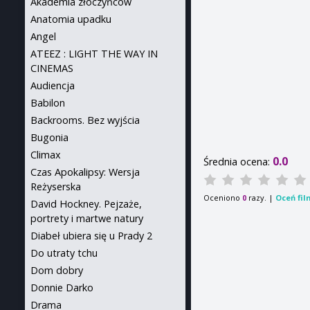
Akademia złoczyńców
Anatomia upadku
Angel
ATEEZ : LIGHT THE WAY IN
CINEMAS
Audiencja
Babilon
Backrooms. Bez wyjścia
Bugonia
Climax
0.0
Średnia ocena:
Czas Apokalipsy: Wersja
Reżyserska
Oceniono
razy. |
Oceń fil
0
David Hockney. Pejzaże,
portrety i martwe natury
Diabeł ubiera się u Prady 2
Do utraty tchu
Dom dobry
Donnie Darko
Drama