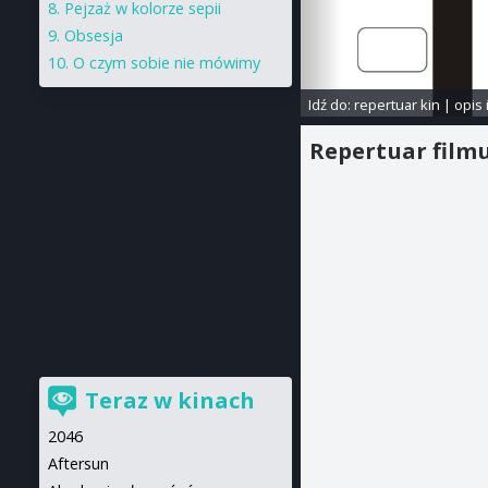
Pejzaż w kolorze sepii
Obsesja
O czym sobie nie mówimy
Idź do:
repertuar kin
|
opis 
Repertuar film
Teraz w kinach
2046
Aftersun