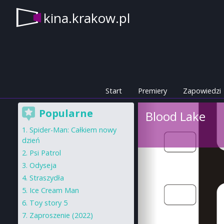
kina.krakow.pl
Start
Premiery
Zapowiedzi
Popularne
Blood Lake
Spider-Man: Całkiem nowy
dzień
Psi Patrol
Odyseja
Straszydła
Ice Cream Man
Toy story 5
Zaproszenie (2022)