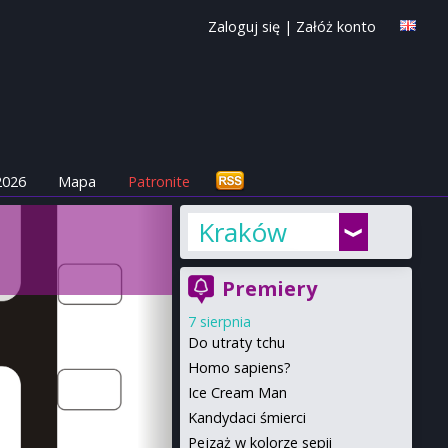
Zaloguj się
|
Załóż konto
2026
Mapa
Patronite
Kraków
Premiery
7 sierpnia
Do utraty tchu
Homo sapiens?
Ice Cream Man
Kandydaci śmierci
Pejzaż w kolorze sepii