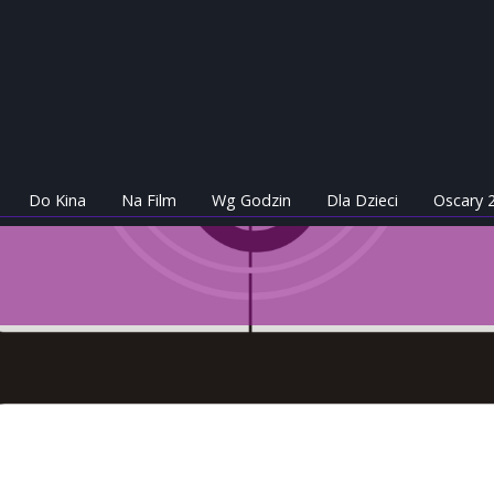
Do Kina
Na Film
Wg Godzin
Dla Dzieci
Oscary 