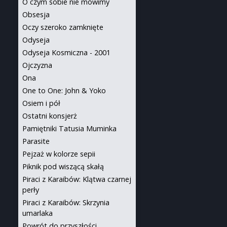
O czym sobie nie mówimy
Obsesja
Oczy szeroko zamknięte
Odyseja
Odyseja Kosmiczna - 2001
Ojczyzna
Ona
One to One: John & Yoko
Osiem i pół
Ostatni konsjerż
Pamiętniki Tatusia Muminka
Parasite
Pejzaż w kolorze sepii
Piknik pod wiszącą skałą
Piraci z Karaibów: Klątwa czarnej
perły
Piraci z Karaibów: Skrzynia
umarlaka
Powrót do przyszłości