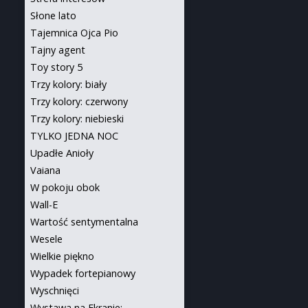
Słone lato
Tajemnica Ojca Pio
Tajny agent
Toy story 5
Trzy kolory: biały
Trzy kolory: czerwony
Trzy kolory: niebieski
TYLKO JEDNA NOC
Upadłe Anioły
Vaiana
W pokoju obok
Wall-E
Wartość sentymentalna
Wesele
Wielkie piękno
Wypadek fortepianowy
Wyschnięci
Wystawa na Ekranie: