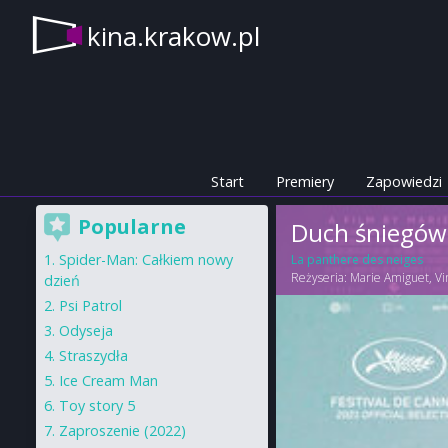
kina.krakow.pl
Start
Premiery
Zapowiedzi
Popularne
Duch śniegów
Spider-Man: Całkiem nowy
La panthere des neiges
Reżyseria:
Marie Amiguet
,
Vi
dzień
Psi Patrol
Odyseja
Straszydła
Ice Cream Man
Toy story 5
Zaproszenie (2022)