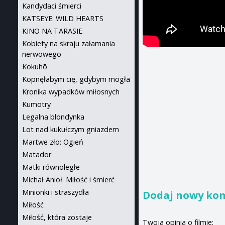
Kandydaci śmierci
KATSEYE: WILD HEARTS
KINO NA TARASIE
Kobiety na skraju załamania
nerwowego
Kokuhō
Kopnęłabym cię, gdybym mogła
Kronika wypadków miłosnych
Kumotry
Legalna blondynka
Lot nad kukułczym gniazdem
Martwe zło: Ogień
Matador
Matki równoległe
Michał Anioł. Miłość i śmierć
Minionki i straszydła
Dodaj nowy ko
Miłość
Miłość, która zostaje
Twoja opinia o filmie: