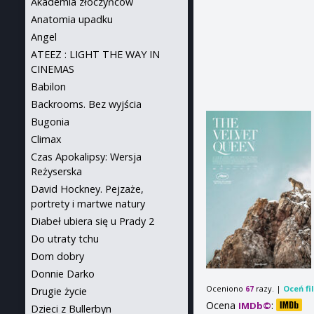
Akademia złoczyńców
Anatomia upadku
Angel
ATEEZ : LIGHT THE WAY IN
CINEMAS
Babilon
Backrooms. Bez wyjścia
Bugonia
Climax
Czas Apokalipsy: Wersja
Reżyserska
David Hockney. Pejzaże,
portrety i martwe natury
Diabeł ubiera się u Prady 2
Do utraty tchu
Dom dobry
Donnie Darko
Oceniono
razy. |
Oceń fi
67
Drugie życie
Ocena
:
IMDb©
Dzieci z Bullerbyn