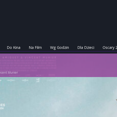
Do Kina
Na Film
Wg Godzin
Dla Dzieci
Oscary 
ncent Munier