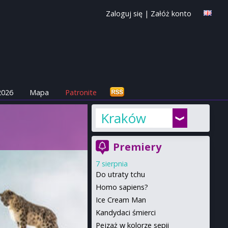
Zaloguj się
|
Załóż konto
2026
Mapa
Patronite
Kraków
Premiery
7 sierpnia
Do utraty tchu
Homo sapiens?
Ice Cream Man
Kandydaci śmierci
Pejzaż w kolorze sepii