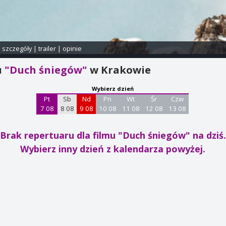
i szczegóły
|
trailer
|
opinie
u
"Duch śniegów"
w Krakowie
Wybierz dzień
Pt
Sb
Nd
Pn
Wt
Śr
Czw
7 08
8 08
9 08
10 08
11 08
12 08
13 08
Brak repertuaru dla filmu "Duch śniegów"
na dziś.
Wybierz inny dzień z kalendarza powyżej.