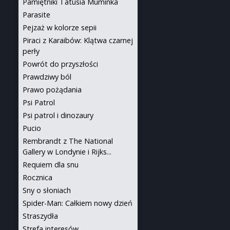
Pamiętniki Tatusia Muminka
Parasite
Pejzaż w kolorze sepii
Piraci z Karaibów: Klątwa czarnej
perły
Powrót do przyszłości
Prawdziwy ból
Prawo pożądania
Psi Patrol
Psi patrol i dinozaury
Pucio
Rembrandt z The National
Gallery w Londynie i Rijks...
Requiem dla snu
Rocznica
Sny o słoniach
Spider-Man: Całkiem nowy dzień
Straszydła
Strefa interesów