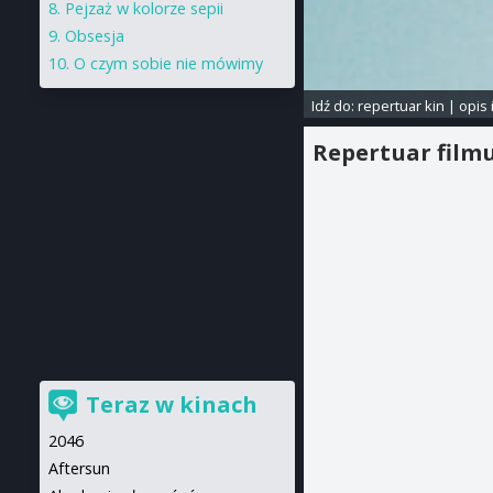
Pejzaż w kolorze sepii
Obsesja
O czym sobie nie mówimy
Idź do:
repertuar kin
|
opis 
Repertuar film
Teraz w kinach
2046
Aftersun