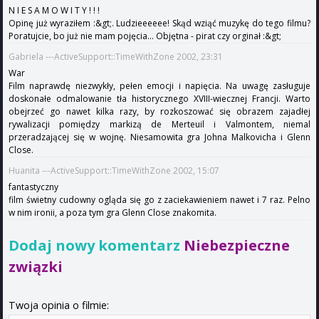
N I E S A M O W I T Y ! ! !
Opinę już wyraziłem :&gt;. Ludzieeeeee! Skąd wziąć muzykę do tego filmu?
Poratujcie, bo już nie mam pojęcia... Objętna - pirat czy orginał :&gt;
Gabriela ---ActiveSupport::TimeWithZone 2002, 23:31
War
Film naprawdę niezwykły, pełen emocji i napięcia. Na uwagę zasługuje
doskonałe odmalowanie tła historycznego XVIII-wiecznej Francji. Warto
obejrzeć go nawet kilka razy, by rozkoszować się obrazem zajadłej
rywalizacji pomiędzy markizą de Merteuil i Valmontem, niemal
przeradzającej się w wojnę. Niesamowita gra Johna Malkovicha i Glenn
Close.
Huanita ---ActiveSupport::TimeWithZone 2002, 15:07
fantastyczny
film świetny cudowny ogląda się go z zaciekawieniem nawet i 7 raz. Pelno
w nim ironii, a poza tym gra Glenn Close znakomita.
Dodaj nowy komentarz
Niebezpieczne
związki
Twoja opinia o filmie: