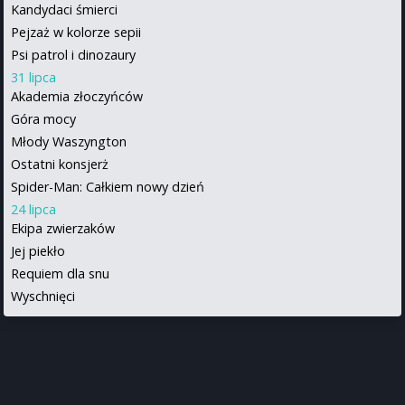
Kandydaci śmierci
Pejzaż w kolorze sepii
Psi patrol i dinozaury
31 lipca
Akademia złoczyńców
Góra mocy
Młody Waszyngton
Ostatni konsjerż
Spider-Man: Całkiem nowy dzień
24 lipca
Ekipa zwierzaków
Jej piekło
Requiem dla snu
Wyschnięci