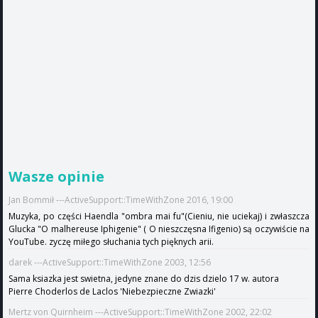
Wasze opinie
Jan Bommił ---ActiveSupport::TimeWithZone 2016, 19:00
Muzyka, po części Haendla "ombra mai fu"(Cieniu, nie uciekaj) i zwłaszcza
Glucka "O malhereuse Iphigenie" ( O nieszczęsna Ifigenio) są oczywiście na
YouTube. zyczę miłego słuchania tych pięknych arii.
darek ---ActiveSupport::TimeWithZone 2003, 12:56
Sama ksiazka jest swietna, jedyne znane do dzis dzielo 17 w. autora
Pierre Choderlos de Laclos 'Niebezpieczne Zwiazki'
Mertz von Quirnheim ---ActiveSupport::TimeWithZone 2002, 22:02