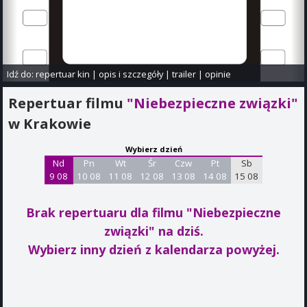
Idź do:
repertuar kin
|
opis i szczegóły
|
trailer
|
opinie
Repertuar filmu
"Niebezpieczne związki"
w Krakowie
Wybierz dzień
Nd
Pn
Wt
Śr
Czw
Pt
Sb
9 08
10 08
11 08
12 08
13 08
14 08
15 08
Brak repertuaru dla filmu "Niebezpieczne
związki"
na dziś.
Wybierz inny dzień z kalendarza powyżej.