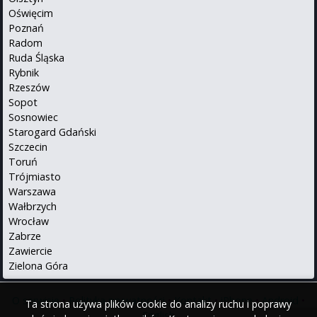
Oświęcim
Poznań
Radom
Ruda Śląska
Rybnik
Rzeszów
Sopot
Sosnowiec
Starogard Gdański
Szczecin
Toruń
Trójmiasto
Warszawa
Wałbrzych
Wrocław
Zabrze
Zawiercie
Zielona Góra
O serwisie
•
Polityka prywatności
•
Kontakt
•
iPhone
•
Android
•
Ta strona używa plików cookie do analizy ruchu i poprawy
English