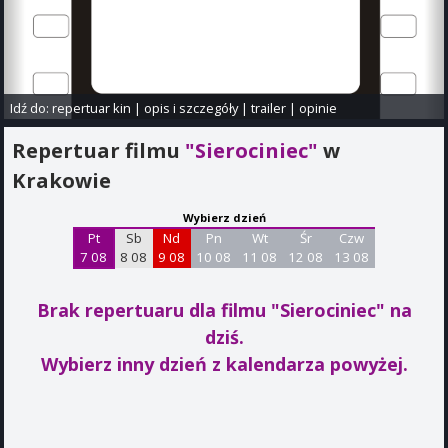
Idź do:
repertuar kin
|
opis i szczegóły
|
trailer
|
opinie
Repertuar filmu
"Sierociniec"
w
Krakowie
Wybierz dzień
Pt
Sb
Nd
Pn
Wt
Śr
Czw
7 08
8 08
9 08
10 08
11 08
12 08
13 08
Brak repertuaru dla filmu "Sierociniec"
na
dziś.
Wybierz inny dzień z kalendarza powyżej.