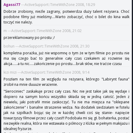
Agassi77
---ActiveSupport::TimeWithZone 2008, 18:29
Dobrze zrobiony, nieźle zagrany, potwierdza duży talent reżysera. Choć
podobne filmy już mieliśmy....Warto zobaczyć, choć o bilet do kina walk
toczyć nie należy.
m ---ActiveSupport::TimeWithZone 2008, 21:02
przereklamowany po prostu ;/
bohun ---ActiveSupport::TimeWithZone 2008, 21:30
kompletna porażka, już nie wspomnę o tym że w tym filmie po prostu nie
ma się czego bać to generalnie cały czas czekałem aż rozwinie się
akcja......a tu nic.....zakończenie po prostu....brak słów, nie traćcie czasu
kizi mizi ---ActiveSupport::TimeWithZone 2008, 9:14
Poszłam na ten film ze względu na reżysera, którego "Labirynt fauna"
zrobił na mnie duuuże wrażenie.
"Sierociniec" zaskakuje przez cały czas. Nic nie jest takie jak się wydaje i
dopiero na samym końcu wszystko składa się w jedną całość. Jeden z
niewielu, jaki potrafił mnie zaskoczyć. Tu nie ma miejsca na "oklepane
zakończenie" i banalne straszenie widza. Na dodatek siedziałam w fotelu
jak na szpilkach bojąc się że w każdej chwili coś się stanie- napięcie
towarzyszy filmowi przez cały czas!!! Podobała mi się gł. bohaterka, postać
niezwykle realna, która nie wstawała o północy z łóżka w pełnym makijażu i
idealnej fryzurze.