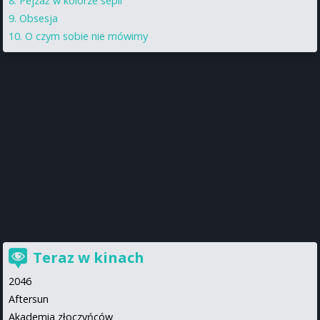
Pejzaż w kolorze sepii
Obsesja
O czym sobie nie mówimy
Teraz w kinach
2046
Aftersun
Akademia złoczyńców