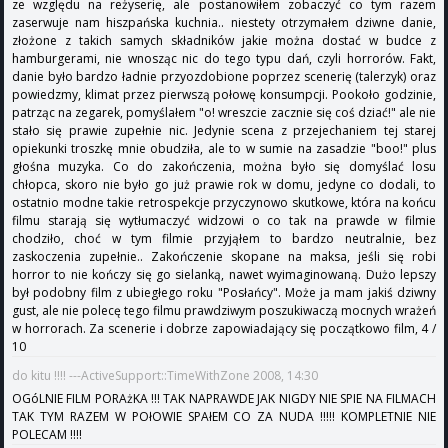
ze względu na reżyserię, ale postanowiłem zobaczyć co tym razem
zaserwuje nam hiszpańska kuchnia.. niestety otrzymałem dziwne danie,
złożone z takich samych składników jakie można dostać w budce z
hamburgerami, nie wnosząc nic do tego typu dań, czyli horrorów. Fakt,
danie było bardzo ładnie przyozdobione poprzez scenerię (talerzyk) oraz
powiedzmy, klimat przez pierwszą połowę konsumpcji. Pookoło godzinie,
patrząc na zegarek, pomyślałem "o! wreszcie zacznie się coś dziać!" ale nie
stało się prawie zupełnie nic. Jedynie scena z przejechaniem tej starej
opiekunki troszkę mnie obudziła, ale to w sumie na zasadzie "boo!" plus
głośna muzyka. Co do zakończenia, można było się domyślać losu
chłopca, skoro nie było go już prawie rok w domu, jedyne co dodali, to
ostatnio modne takie retrospekcje przyczynowo skutkowe, która na końcu
filmu starają się wytłumaczyć widzowi o co tak na prawde w filmie
chodziło, choć w tym filmie przyjąłem to bardzo neutralnie, bez
zaskoczenia zupełnie.. Zakończenie skopane na maksa, jeśli się robi
horror to nie kończy się go sielanką, nawet wyimaginowaną. Dużo lepszy
był podobny film z ubiegłego roku "Posłańcy". Może ja mam jakiś dziwny
gust, ale nie polecę tego filmu prawdziwym poszukiwaczą mocnych wrażeń
w horrorach. Za scenerie i dobrze zapowiadający się początkowo film, 4 /
10
do kitu !!!! ---ActiveSupport::TimeWithZone 2008, 14:30
OGóLNIE FILM PORAżKA !!! TAK NAPRAWDE JAK NIGDY NIE SPIE NA FILMACH
TAK TYM RAZEM W POłOWIE SPAłEM CO ZA NUDA !!!!! KOMPLETNIE NIE
POLECAM !!!!