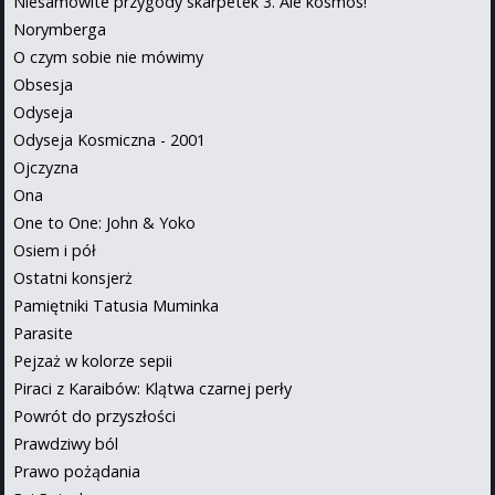
Niesamowite przygody skarpetek 3. Ale kosmos!
Norymberga
O czym sobie nie mówimy
Obsesja
Odyseja
Odyseja Kosmiczna - 2001
Ojczyzna
Ona
One to One: John & Yoko
Osiem i pół
Ostatni konsjerż
Pamiętniki Tatusia Muminka
Parasite
Pejzaż w kolorze sepii
Piraci z Karaibów: Klątwa czarnej perły
Powrót do przyszłości
Prawdziwy ból
Prawo pożądania