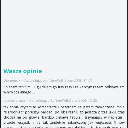
Wasze opinie
Diamencik ---ActiveSupport::TimeWithZone 2008, 14:07
Polecam ten film . Oglądałam go trzy razy i za każdym razem odkrywałam
w nim coś innego ....
paskudaruda ---ActiveSupport::TimeWithZone 2008, 19:25
tak sobie czytam te komentarze i przyznam że jestem zaskoczona. mnie
"sierociniec" poruszył bardzo, po obejrzeniu go jeszcze przez jakiś czas
chodził mi po głowie. bardzo ciekawa fabuła... trzymający w napięciu i
przede wszystkim nie tak tandetnie zakończony jak większość filmów
grozy... jest w nim coś pociągającego, w całej tej historii dopatrywać się