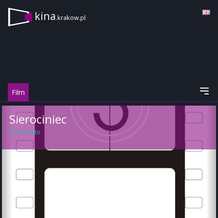
kina
.krakow.pl
Film
Sierociniec
El Orfanato