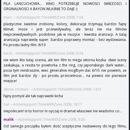
PILA LANCUCHOWA... KINO POTRZEBUJE NOWOSCI SWIEZOSCI I
ORGINALNOSCI A BAYON WLASNIE TO DAJE :)
macc ---ActiveSupport::TimeWithZone 2008, 1:04
plastycznie świetnie zrobiony. kolory, dekoracje trzymają bardzo fajny
klimat. może i jest przewidywalny, ale teraz nie ma filmów
nieprzewidywalnych. podobnie jak w muzyce - kwestia aranżacji. A tutaj
aranżacja naprawdę super. bardzo poprawny montaż - bez wydziwiania.
Po prostu ładny film. 8/10
karol ---ActiveSupport::TimeWithZone 2008, 0:34
nie wiem kto tutaj ocenia, ale ten film to mega wtorna kiszka. dwie sceny
zaskakuja, a reszta to powtorka z the ring, czy japonskiego dark water...
poza tym niestraszne, wiec generalnie moglbym dac 6/10. nie powiem, ze
film jest bardzo zly - po prostu przecietnosc... na pewno nie pierwsze
miejsce!
silicon creature ---ActiveSupport::TimeWithZone 2008, 14:51
fajny pomysl ale tak naprawde kicha
bat ---ActiveSupport::TimeWithZone 2008, 18:17
niepolecam! ni to horror ni oyczaj ni dramat wlasciwie nie wiadomo co...
malik
---ActiveSupport::TimeWithZone 2008, 9:35
Od samego początku byłem dość sceptycznie nastawiony do tego filmu,