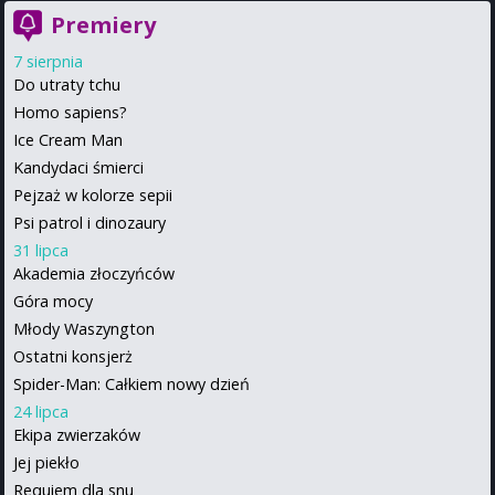
Premiery
7 sierpnia
Do utraty tchu
Homo sapiens?
Ice Cream Man
Kandydaci śmierci
Pejzaż w kolorze sepii
Psi patrol i dinozaury
31 lipca
Akademia złoczyńców
Góra mocy
Młody Waszyngton
Ostatni konsjerż
Spider-Man: Całkiem nowy dzień
24 lipca
Ekipa zwierzaków
Jej piekło
Requiem dla snu