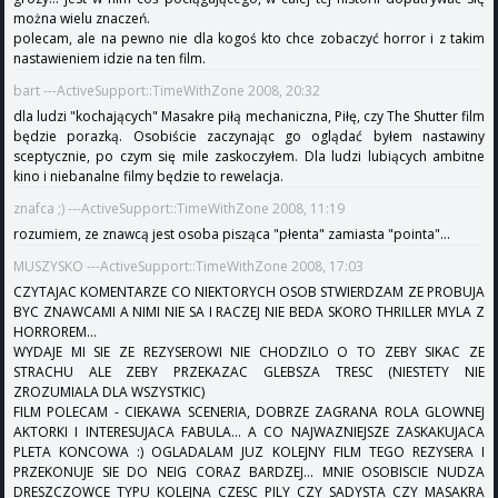
można wielu znaczeń.
polecam, ale na pewno nie dla kogoś kto chce zobaczyć horror i z takim
nastawieniem idzie na ten film.
bart ---ActiveSupport::TimeWithZone 2008, 20:32
dla ludzi "kochających" Masakre piłą mechaniczna, Piłę, czy The Shutter film
będzie porazką. Osobiście zaczynając go oglądać byłem nastawiny
sceptycznie, po czym się mile zaskoczyłem. Dla ludzi lubiących ambitne
kino i niebanalne filmy będzie to rewelacja.
znafca ;) ---ActiveSupport::TimeWithZone 2008, 11:19
rozumiem, ze znawcą jest osoba pisząca "płenta" zamiasta "pointa"...
MUSZYSKO ---ActiveSupport::TimeWithZone 2008, 17:03
CZYTAJAC KOMENTARZE CO NIEKTORYCH OSOB STWIERDZAM ZE PROBUJA
BYC ZNAWCAMI A NIMI NIE SA I RACZEJ NIE BEDA SKORO THRILLER MYLA Z
HORROREM...
WYDAJE MI SIE ZE REZYSEROWI NIE CHODZILO O TO ZEBY SIKAC ZE
STRACHU ALE ZEBY PRZEKAZAC GLEBSZA TRESC (NIESTETY NIE
ZROZUMIALA DLA WSZYSTKIC)
FILM POLECAM - CIEKAWA SCENERIA, DOBRZE ZAGRANA ROLA GLOWNEJ
AKTORKI I INTERESUJACA FABULA... A CO NAJWAZNIEJSZE ZASKAKUJACA
PLETA KONCOWA :) OGLADALAM JUZ KOLEJNY FILM TEGO REZYSERA I
PRZEKONUJE SIE DO NEIG CORAZ BARDZEJ... MNIE OSOBISCIE NUDZA
DRESZCZOWCE TYPU KOLEJNA CZESC PILY CZY SADYSTA CZY MASAKRA