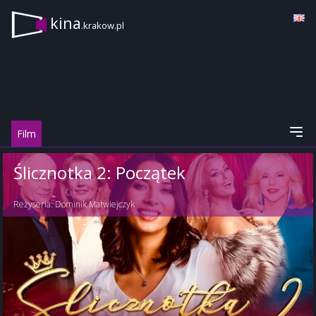
kina
.krakow.pl
Film
Ślicznotka 2: Początek
Reżyseria:
Dominik Matwiejczyk