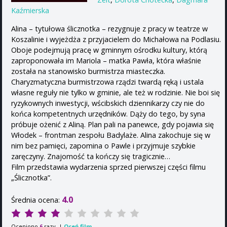
Kaźmierska
Alina – tytułowa ślicznotka – rezygnuje z pracy w teatrze w
Koszalinie i wyjeżdża z przyjacielem do Michałowa na Podlasiu.
Oboje podejmują pracę w gminnym ośrodku kultury, którą
zaproponowała im Mariola – matka Pawła, która właśnie
została na stanowisko burmistrza miasteczka.
Charyzmatyczna burmistrzowa rządzi twardą ręką i ustala
własne reguły nie tylko w gminie, ale też w rodzinie. Nie boi się
ryzykownych inwestycji, wścibskich dziennikarzy czy nie do
końca kompetentnych urzędników. Dąży do tego, by syna
próbuje ożenić z Aliną. Plan pali na panewce, gdy pojawia się
Włodek – frontman zespołu Badylaże. Alina zakochuje się w
nim bez pamięci, zapomina o Pawle i przyjmuje szybkie
zaręczyny. Znajomość ta kończy się tragicznie…
Film przedstawia wydarzenia sprzed pierwszej części filmu
„Ślicznotka”.
4.0
Średnia ocena:
Oceniono
razy. |
Oceń film
6