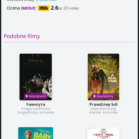
Ocena
:
2.6
IMDb©
10 votes
/10
Podobne filmy
Faworyta
Prawdziwy ból
Yorgos Lanthimos
Jesse Eisenberg
biograficzny, komedia
dramat, komedia