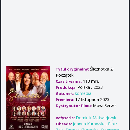
Ślicznotka 2:
Tytuł oryginalny:
Początek
113 min.
Czas trwania:
Polska , 2023
Produkcja:
komedia
Gatunek:
17 listopada 2023
Premiera:
Mówi Serwis
Dystrybutor filmu:
Dominik Matwiejczyk
Reżyseria:
Joanna Kurowska
,
Piotr
Obsada:
Zelt
,
Dorota Chotecka
,
Dagmara