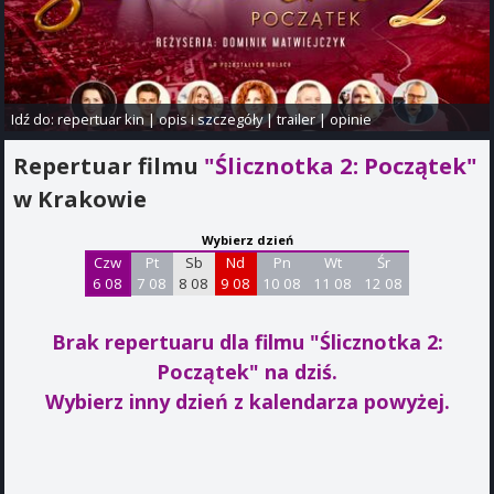
Idź do:
repertuar kin
|
opis i szczegóły
|
trailer
|
opinie
Repertuar filmu
"Ślicznotka 2: Początek"
w Krakowie
Wybierz dzień
Czw
Pt
Sb
Nd
Pn
Wt
Śr
6 08
7 08
8 08
9 08
10 08
11 08
12 08
Brak repertuaru dla filmu "Ślicznotka 2:
Początek"
na dziś.
Wybierz inny dzień z kalendarza powyżej.