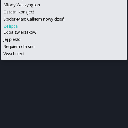
Młody Waszyngton
Ostatni konsjerż
Spider-Man: Całkiem nowy dzień
24 lipca
Ekipa zwierzaków
Jej piekło
Requiem dla snu
Wyschnięci