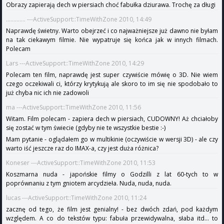
Obrazy zapierają dech w piersiach choć fabułka dziurawa. Trochę za długi
............. ---ActiveSupport::TimeWithZone 2010, 14:49
Naprawdę świetny. Warto obejrzeć i co najważniejsze już dawno nie byłam
na tak ciekawym filmie. Nie wypatruje się końca jak w innych filmach.
Polecam
Lars ---ActiveSupport::TimeWithZone 2010, 14:29
Polecam ten film, naprawdę jest super czywiście mówię o 3D. Nie wiem
czego oczekiwali ci, którzy krytykują ale skoro to im się nie spodobało to
już chyba nic ich nie zadowoli
ma ---ActiveSupport::TimeWithZone 2010, 11:56
Witam. Film polecam - zapiera dech w piersiach, CUDOWNY! Aż chciałoby
się zostać w tym świecie (gdyby nie te wszystkie bestie :-)
Mam pytanie - oglądałem go w multikinie (oczywiście w wersji 3D) - ale czy
warto iść jeszcze raz do IMAX-a, czy jest duża różnica?
Koneser ---ActiveSupport::TimeWithZone 2010, 11:53
Koszmarna nuda - japońskie filmy o Godzilli z lat 60-tych to w
poprównaniu z tym gniotem arcydzieła. Nuda, nuda, nuda.
lucas ---ActiveSupport::TimeWithZone 2010, 11:24
zacznę od tego, że film jest genialny! - bez dwóch zdań, pod każdym
względem. A co do tekstów typu: fabuła przewidywalna, słaba itd... to