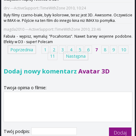
drv ---ActiveSupport::TimeWithZone 2010, 10:24
Były filmy czarno-białe, były kolorowe, teraz jest 3D. Awesome. Oczywiście
w IMAX-ie. Pójście na ten film do innego kina niż IMAX to pomyłka.
magda2010 ---ActiveSupport::TimeWithZone 2010, 23:46
Fabuła - wypisz, wymaluj "Pocahontas". Nawet barwy wojenne podobne.
Efekty w D3 - super! Polecam
Poprzednia
1
2
3
4
5
6
7
8
9
10
11
Następna
Dodaj nowy komentarz
Avatar 3D
Twoja opinia o filmie:
Twój podpis: