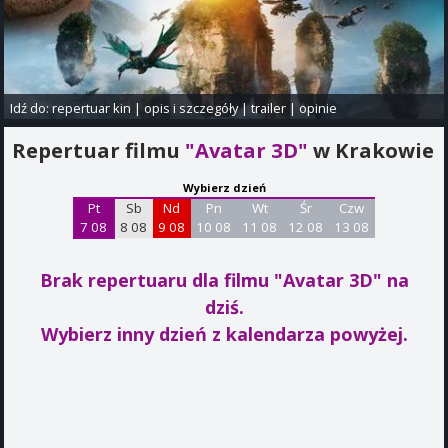
Idź do:
repertuar kin
|
opis i szczegóły
|
trailer
|
opinie
Repertuar filmu
"Avatar 3D"
w Krakowie
Wybierz dzień
Pt
Sb
Nd
Pn
Wt
Śr
Czw
7 08
8 08
9 08
10 08
11 08
12 08
13 08
Brak repertuaru dla filmu "Avatar 3D"
na
dziś.
Wybierz inny dzień z kalendarza powyżej.