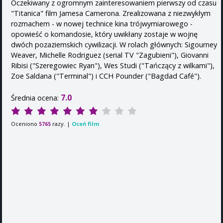
Oczekiwany z ogromnym zainteresowaniem pierwszy od czasu
"Titanica" film Jamesa Camerona. Zrealizowana z niezwykłym
rozmachem - w nowej technice kina trójwymiarowego -
opowieść o komandosie, który uwikłany zostaje w wojnę
dwóch pozaziemskich cywilizacji. W rolach głównych: Sigourney
Weaver, Michelle Rodriguez (serial TV "Zagubieni"), Giovanni
Ribisi ("Szeregowiec Ryan"), Wes Studi ("Tańczący z wilkami"),
Zoe Saldana ("Terminal") i CCH Pounder ("Bagdad Café").
7.0
Średnia ocena:
Oceniono
razy. |
Oceń film
5765