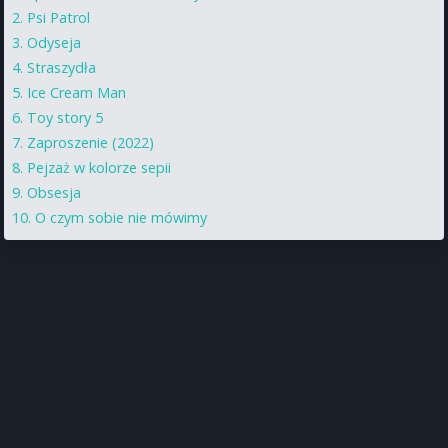
Psi Patrol
Odyseja
Straszydła
Ice Cream Man
Toy story 5
Zaproszenie (2022)
Pejzaż w kolorze sepii
Obsesja
O czym sobie nie mówimy