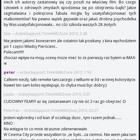
niech ich autorzy zastanowią się czy poszli na właściwy film. Bo czego
człowiek o zdrowych zmysłach spodziewa się po obejrzeniu bajki? Jakże
zagmatwana i pokręcona fabuła mogła by usatysfakcjonować tych
malkontentów? Na pewno wątek gejowski oraz jakaś drobna psychodelka
by Was usatysfakcjonowała... no cóż szkoda waszych 28 złotych.
Sise ---ActiveSupport::TimeWithZone 2010, 2:48
Nie jestem jakimś koneserem ale ostatnio tak posikany z kina wychodziłem
po 1 części Władcy Pierścieni...
Polecam!!!!!
chociaż wpływ na moją ocenę może mieć to że pierwszy raz byłem w IMAX-
ie
peter
---ActiveSupport::TimeWithZone 2010, 1:53
Calkiem niezly, taki remeke tanczacego z wilkami w 3d i w innej kolorystyce.
Nawet ten sam koles wystepuje, to chyba musi byc dobry;)
paula ---ActiveSupport::TimeWithZone 2010, 0:07
CUDOWNY FILM!!!! aż się zastanawiam czy nie iść 2 raz go obejrzeć :D
PeterPan ---ActiveSupport::TimeWithZone 2010, 20:27
Jestem wybredny i od kian sf oczekuję dużo , tym razem jednak.......
KINO :
Na wstępie to co mnie strasznie zdenerwowało
W Cinema City przede wszystkim to ,ze było...za ciemno. Nie wiem jaka tam