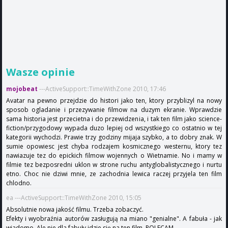
Wasze opinie
mojobeat
---ActiveSupport::TimeWithZone 2010, 17:46
Avatar na pewno przejdzie do histori jako ten, ktory przyblizyl na nowy
sposob ogladanie i przezywanie filmow na duzym ekranie. Wprawdzie
sama historia jest przecietna i do przewidzenia, i tak ten film jako science-
fiction/przygodowy wypada duzo lepiej od wszystkiego co ostatnio w tej
kategorii wychodzi. Prawie trzy godziny mijaja szybko, a to dobry znak. W
sumie opowiesc jest chyba rodzajem kosmicznego westernu, ktory tez
nawiazuje tez do epickich filmow wojennych o Wietnamie. No i mamy w
filmie tez bezposredni uklon w strone ruchu antyglobalistycznego i nurtu
etno. Choc nie dziwi mnie, ze zachodnia lewica raczej przyjela ten film
chlodno.
ea ---ActiveSupport::TimeWithZone 2010, 15:05
Absolutnie nowa jakość filmu. Trzeba zobaczyć.
Efekty i wyobraźnia autorów zasługują na miano "genialne". A fabuła - jak
wiadomo. Ale nie dla fabuły idzie się na ten film. POLECAM.