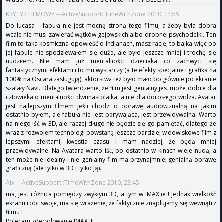
KRYTYK FILMOWY ---ActiveSupport::TimeWithZone 2010, 14:59
Do lucasa – fabuła nie jest mocną stroną tego filmu, a żeby była dobra
wcale nie musi zawierać wątków gejowskich albo drobnej psychodelki. Ten
film to taka kosmiczna opowieść o Indianach, masz rację, to bajka więc po
jej fabule nie spodziewałem się dużo, ale było jeszcze mniej i trochę się
nudziłem. Nie mam już mentalności dzieciaka co zachwyci się
fantastycznymi efektami i to mu wystarczy (a te efekty specjalne i grafika na
100% na Oscara zasługują), aktorstwa też było mało bo głównie po ekranie
szalały Navi. Dlatego twierdzenie, że film jest genialny jest może dobre dla
człowieka o mentalności dwunastolatka, a nie dla dorosłego widza. Avatar
jest najlepszym filmem jeśli chodzi o oprawę audiowizualną na jakim
ostatnio byłem, ale fabuła nie jest porywająca, jest przewidywalna. Warto
na niego iść w 3D, ale raczej długo nie będzie się go pamiętać, dlatego że
wraz z rozwojem technologi powstaną jeszcze bardziej widowiskowe film z
lepszymi efektami, kwestia czasu. I mam nadziej, że będą mniej
przewidywalne. Na Avatara warto iść, bo ostatnio w kinach wieje nudą, a
ten może nie idealny i nie genialny film ma przynajmniej genialną oprawę
graficzną (ale tylko w 3D i tylko ją).
Alx ---ActiveSupport::TimeWithZone 2010, 23:45
ma, jest różnica pomiędzy zwykłym 3D, a tym w IMAX'ie ! Jednak wielkość
ekranu robi swoje, ma się wrażenie, że faktycznie znajdujemy się wewnątrz
filmu !
Polecam zdecydowanie IMAX !!!