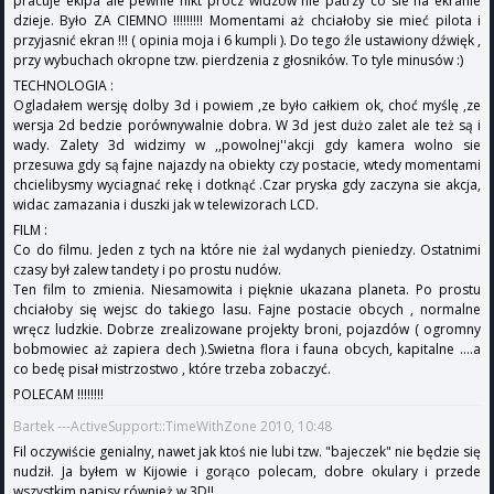
pracuje ekipa ale pewnie nikt prócz widzów nie patrzy co sie na ekranie
dzieje. Było ZA CIEMNO !!!!!!!!! Momentami aż chciałoby sie mieć pilota i
przyjasnić ekran !!! ( opinia moja i 6 kumpli ). Do tego źle ustawiony dźwięk ,
przy wybuchach okropne tzw. pierdzenia z głosników. To tyle minusów :)
TECHNOLOGIA :
Ogladałem wersję dolby 3d i powiem ,ze było całkiem ok, choć myślę ,ze
wersja 2d bedzie porównywalnie dobra. W 3d jest dużo zalet ale też są i
wady. Zalety 3d widzimy w ,,powolnej''akcji gdy kamera wolno sie
przesuwa gdy są fajne najazdy na obiekty czy postacie, wtedy momentami
chcielibysmy wyciagnać rekę i dotknąć .Czar pryska gdy zaczyna sie akcja,
widac zamazania i duszki jak w telewizorach LCD.
FILM :
Co do filmu. Jeden z tych na które nie żal wydanych pieniedzy. Ostatnimi
czasy był zalew tandety i po prostu nudów.
Ten film to zmienia. Niesamowita i pięknie ukazana planeta. Po prostu
chciałoby się wejsc do takiego lasu. Fajne postacie obcych , normalne
wręcz ludzkie. Dobrze zrealizowane projekty broni, pojazdów ( ogromny
bobmowiec aż zapiera dech ).Swietna flora i fauna obcych, kapitalne ....a
co bedę pisał mistrzostwo , które trzeba zobaczyć.
POLECAM !!!!!!!!
Bartek ---ActiveSupport::TimeWithZone 2010, 10:48
Fil oczywiście genialny, nawet jak ktoś nie lubi tzw. "bajeczek" nie będzie się
nudził. Ja byłem w Kijowie i gorąco polecam, dobre okulary i przede
wszystkim napisy również w 3D!!