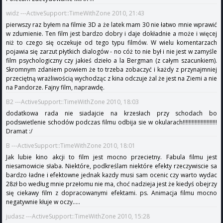
widz ---ActiveSupport::TimeWithZone 2010, 21:43
pierwszy raz byłem na filmie 3D a że latek mam 30 nie łatwo mnie wprawić
w zdumienie. Ten film jest bardzo dobry i daje dokładnie a może i więcej
niż to czego się oczekuje od tego typu filmów. W wielu komentarzach
pojawia się zarzut płytkich dialogów - no cóż to nie był i nie jest w zamyśle
film psychologiczny czy jakieś dzieło a la Bergman (z całym szacunkiem).
Skromnym zdaniem powiem że to trzeba zobaczyć i każdy z przynajmniej
przeciętną wrażliwością wychodząc z kina odczuje żal że jest na Ziemi a nie
na Pandorze. Fajny film, naprawdę.
B2 ---ActiveSupport::TimeWithZone 2010, 18:03
dodatkowa rada nie siadajcie na krzesłach przy schodach bo
podswietlenie schodów podczas filmu odbija sie w okularach!!!!!!!!!!!!!!!!!!!!!!!
Dramat :/
B ---ActiveSupport::TimeWithZone 2010, 18:01
Jak lubie kino akcji to film jest mocno przecietny. Fabula filmu jest
niesamowicie słaba. Niektóre, podkreślam niektóre efekty rzeczywiscie sa
bardzo ładne i efektowne jednak kazdy musi sam ocenic czy warto wydac
28zł bo według mnie przełomu nie ma, choć nadzieja jest że kiedyś obejrzy
się ciekawy film z dopracowanymi efektami. ps. Animacja filmu mocno
negatywnie kłuje w oczy.....
judasz ---ActiveSupport::TimeWithZone 2010, 15:28