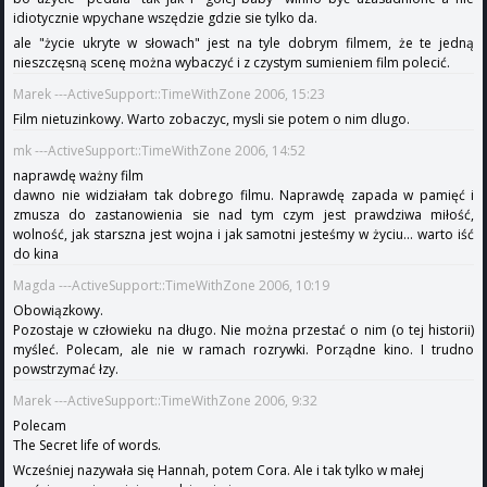
idiotycznie wpychane wszędzie gdzie sie tylko da.
ale "życie ukryte w słowach" jest na tyle dobrym filmem, że te jedną
nieszczęsną scenę można wybaczyć i z czystym sumieniem film polecić.
Marek ---ActiveSupport::TimeWithZone 2006, 15:23
Film nietuzinkowy. Warto zobaczyc, mysli sie potem o nim dlugo.
mk ---ActiveSupport::TimeWithZone 2006, 14:52
naprawdę ważny film
dawno nie widziałam tak dobrego filmu. Naprawdę zapada w pamięć i
zmusza do zastanowienia sie nad tym czym jest prawdziwa miłość,
wolność, jak starszna jest wojna i jak samotni jesteśmy w życiu... warto iść
do kina
Magda ---ActiveSupport::TimeWithZone 2006, 10:19
Obowiązkowy.
Pozostaje w człowieku na długo. Nie można przestać o nim (o tej historii)
myśleć. Polecam, ale nie w ramach rozrywki. Porządne kino. I trudno
powstrzymać łzy.
Marek ---ActiveSupport::TimeWithZone 2006, 9:32
Polecam
The Secret life of words.
Wcześniej nazywała się Hannah, potem Cora. Ale i tak tylko w małej