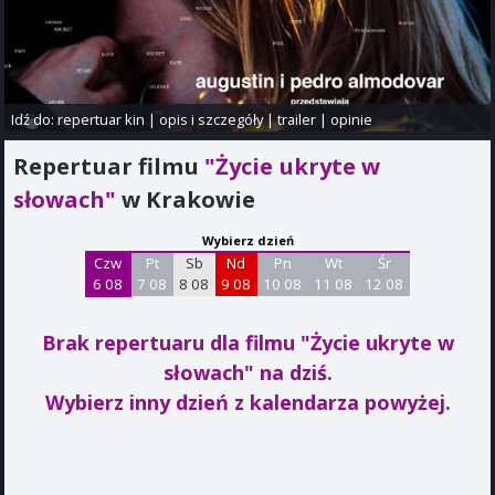
Idź do:
repertuar kin
|
opis i szczegóły
|
trailer
|
opinie
Repertuar filmu
"Życie ukryte w
słowach"
w Krakowie
Wybierz dzień
Czw
Pt
Sb
Nd
Pn
Wt
Śr
6 08
7 08
8 08
9 08
10 08
11 08
12 08
Brak repertuaru dla filmu "Życie ukryte w
słowach"
na dziś.
Wybierz inny dzień z kalendarza powyżej.