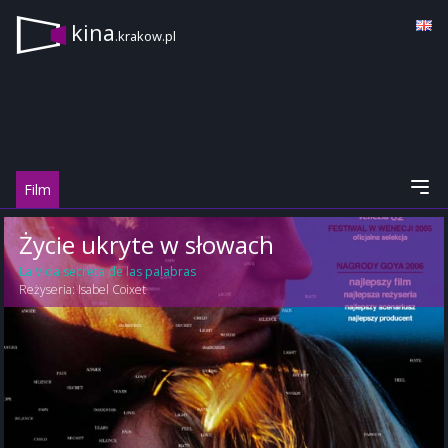
kina
.krakow.pl
Film
Życie ukryte w słowach
La Vida secreta de las palabras
Reżyseria:
Isabel Coixet