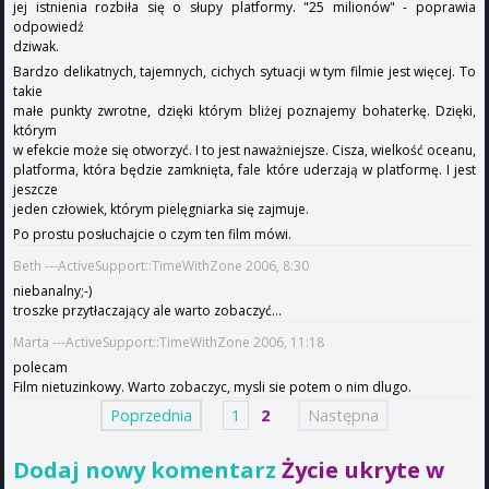
jej istnienia rozbiła się o słupy platformy. "25 milionów" - poprawia
odpowiedź
dziwak.
Bardzo delikatnych, tajemnych, cichych sytuacji w tym filmie jest więcej. To
takie
małe punkty zwrotne, dzięki którym bliżej poznajemy bohaterkę. Dzięki,
którym
w efekcie może się otworzyć. I to jest naważniejsze. Cisza, wielkość oceanu,
platforma, która będzie zamknięta, fale które uderzają w platformę. I jest
jeszcze
jeden człowiek, którym pielęgniarka się zajmuje.
Po prostu posłuchajcie o czym ten film mówi.
Beth ---ActiveSupport::TimeWithZone 2006, 8:30
niebanalny;-)
troszke przytłaczający ale warto zobaczyć...
Marta ---ActiveSupport::TimeWithZone 2006, 11:18
polecam
Film nietuzinkowy. Warto zobaczyc, mysli sie potem o nim dlugo.
Poprzednia
1
2
Następna
Dodaj nowy komentarz
Życie ukryte w