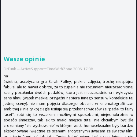
Wasze opinie
DrFunk ---ActiveSupport::TimeWithZone 2006, 17:38
na+
świetna, ascetyczna gra Sarah Polley, piekne zdjęcia, trochę niespójna
fabuła, ale to nawet dobrze, za to zupełnie nie rozumiem nieuzasadnionej
sceny pocałunku dwóch pedałów, która jest nieuzasadniona i wykrzywia
sens filmu (wątek męskiej przyjaźni nabiera innego sensu w kontekście tej
jednej sceny). nie mam pojęcia dlaczego obecnie w kinematografii tzw.
ambitnej (i nie tylko) ciągle usiłuje się przekonac widzów że "pedał to fajny
facet". robi się to wszelkimi możliwymi sposobami, niejednokrotnie w
sposób śmieszny, tak jak to miało miejsce tutaj. nie chciałbym być źle
zrozumiany-"złe wychowanie" w którym wątki homoseksualne były bardzo
eksponowane (włącznie ze scenami erotycznymi) uważam za świetny film.
bo użycie "pedała" tak jak i "gołej baby" winno być uzasadnione a nie