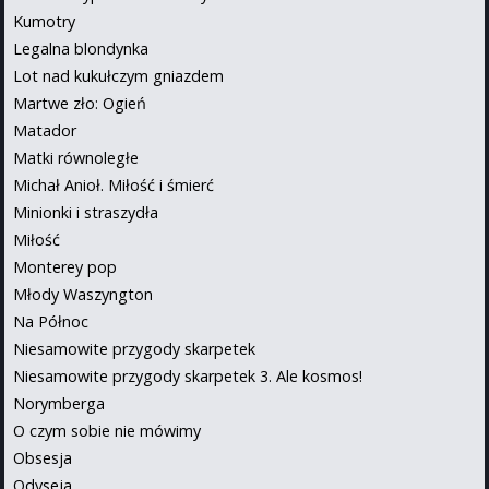
Kumotry
Legalna blondynka
Lot nad kukułczym gniazdem
Martwe zło: Ogień
Matador
Matki równoległe
Michał Anioł. Miłość i śmierć
Minionki i straszydła
Miłość
Monterey pop
Młody Waszyngton
Na Północ
Niesamowite przygody skarpetek
Niesamowite przygody skarpetek 3. Ale kosmos!
Norymberga
O czym sobie nie mówimy
Obsesja
Odyseja