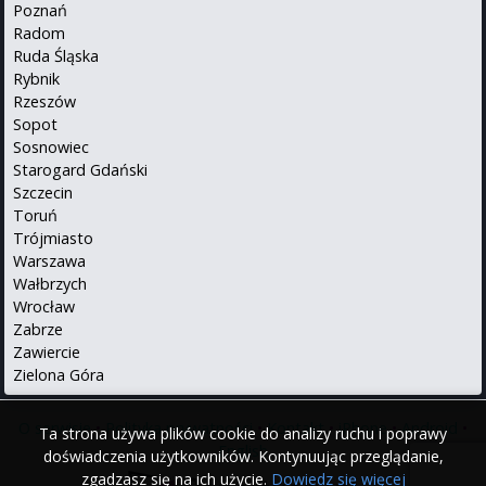
Poznań
Radom
Ruda Śląska
Rybnik
Rzeszów
Sopot
Sosnowiec
Starogard Gdański
Szczecin
Toruń
Trójmiasto
Warszawa
Wałbrzych
Wrocław
Zabrze
Zawiercie
Zielona Góra
O serwisie
•
Polityka prywatności
•
Kontakt
•
iPhone
•
Android
•
Ta strona używa plików cookie do analizy ruchu i poprawy
English
doświadczenia użytkowników. Kontynuując przeglądanie,
zgadzasz się na ich użycie.
Dowiedz się więcej