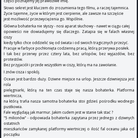
części poznajemy jej prawdziwe imię.
Słowo sekret jest kluczem do zrozumienia tego filmu, a raczej tajemnica.
Życie tajemne, życie w którym jest cierpienie, ale zawsze na szczęście
jest możliwość przezwyciężenia go. Wspólnie.
Główna bohaterka nie słyszy - nosi aparat słuchowy - nawet w ciągu całej
opowieści nie dowiadujemy się dlaczego. Zatapia się w falach własnej
ciszy
kiedy tylko chce oddzielić się od świata i od swoich tragicznych przeżyć.
Pracuje w farbyce pochłonięta codzienną pracą, którą przerywa posiłek.
I tak bez przerwy przez cztery lata, bez urlopów, bez wyjazdów, bez
protestów.
Bez przyjaciół i przede wszystkim w ciszy, którą ma na zawołanie.
I znów cisza i spokój.
Ocean jest bardzo duży. Dziwne miejsce na urlop. Jeszcze dziwniejsza jest
rola
pielęgniarki, którą na ten czas staje się nasza bohaterka. Platforma
wiertnicza,
na którą trafia nasza samotna bohaterka stoi gdzieś pośrodku wodnego
pustkowia.
Fale wyglądają jak marmur. Jakim cudem jest w stanie tak stać ?
"5 milionów" - odpowiada bohaterka zapytana przez jednego z dziwnych
ostatnich
mieszkańców zamykanej platformy wiertniczej o ilość fal oceanu jaka od
początku